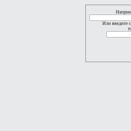
Наприме
Или введите 
п