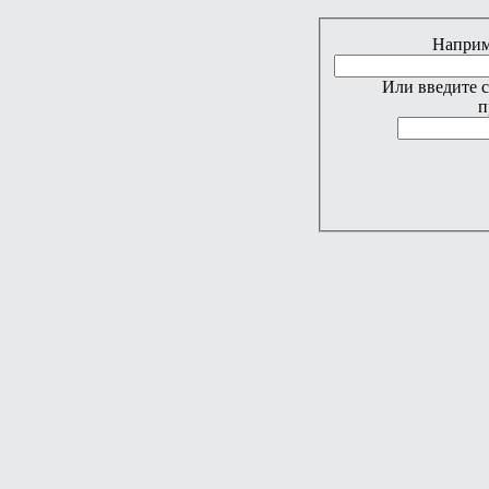
Наприме
Или введите 
п