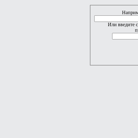
Наприме
Или введите 
п