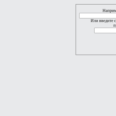
Наприме
Или введите 
п