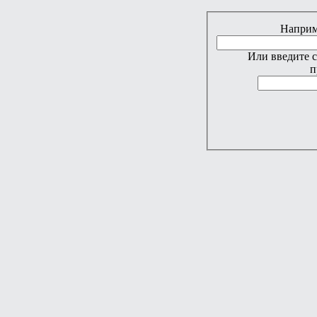
Наприме
Или введите 
п