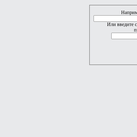
Наприме
Или введите 
п