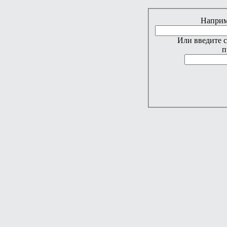
Наприме
Или введите 
п