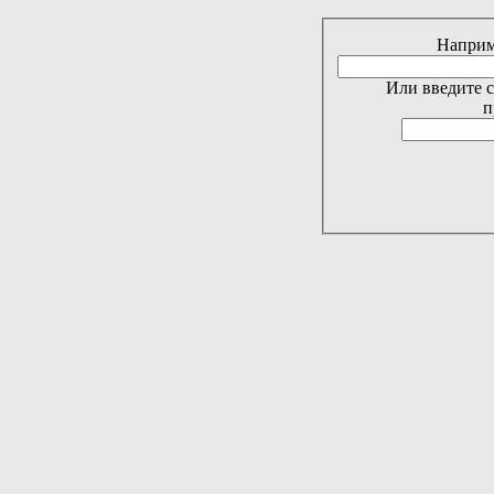
Наприме
Или введите 
п