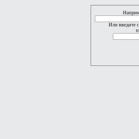
Наприме
Или введите 
п