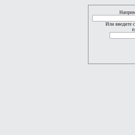
Наприме
Или введите 
п