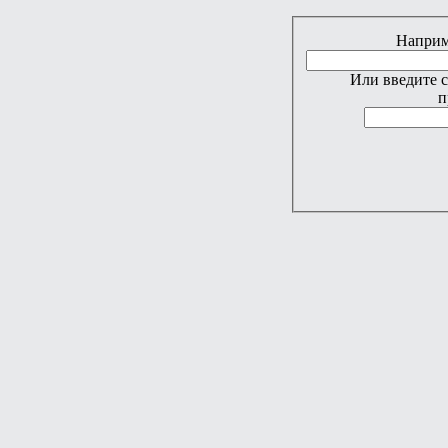
Наприме
Или введите 
п