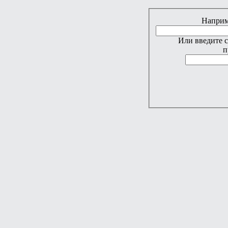
Наприме
Или введите 
п