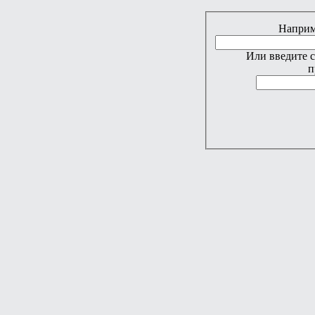
Наприме
Или введите 
п