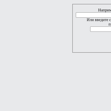
Наприме
Или введите 
п