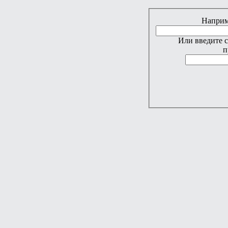
Наприме
Или введите 
п