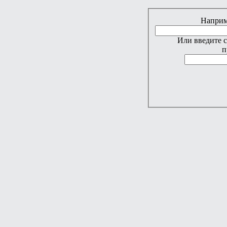
Наприме
Или введите 
п