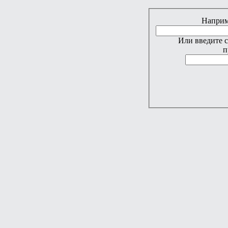
Наприме
Или введите 
п