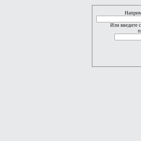
Наприме
Или введите 
п