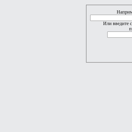
Наприме
Или введите 
п