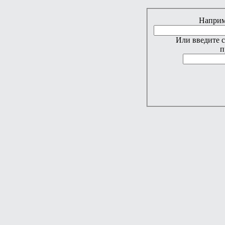
Наприме
Или введите 
п