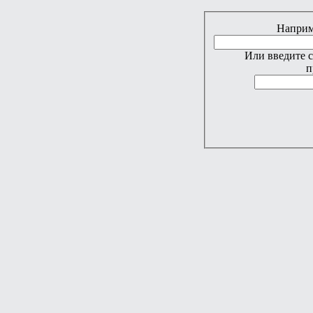
Наприме
Или введите 
п