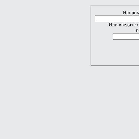
Наприме
Или введите 
п