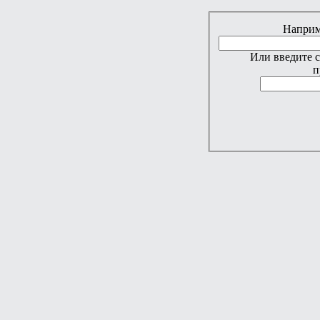
Наприме
Или введите 
п