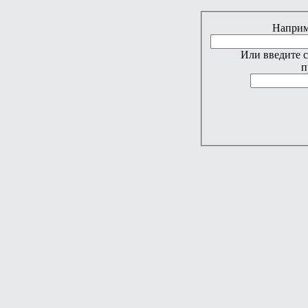
Наприме
Или введите 
п