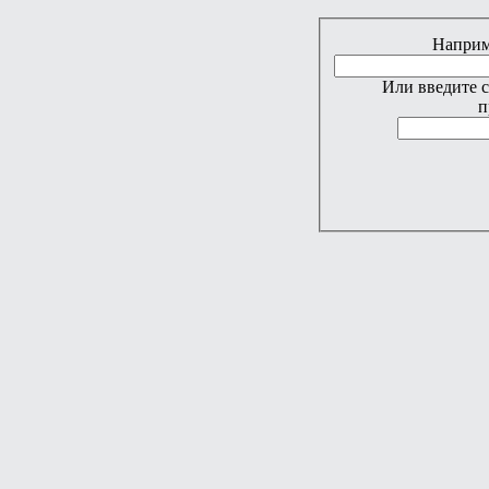
Наприме
Или введите 
п