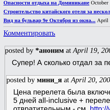
Опасности отдыха на Доминикане
October 
Строительство китайского отеля за неско
Вид на бульвар 9е Октября из окна...
April 
Комментировать
posted by
*аноним
at
April 19, 20
Супер! А сколько отдал за 
posted by
мини_я
at
April 20, 20
Цена перелета была включе
5 дней all-inclusive + перел
отвратительным - см.
http: