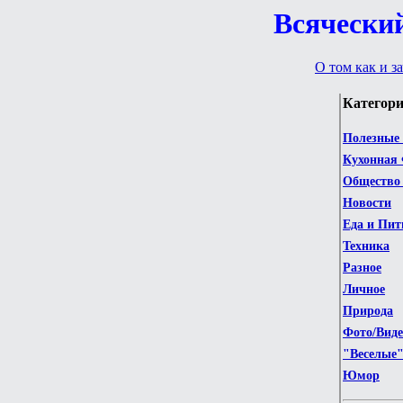
Всяческий
О том как и за
Категори
Полезные
Кухонная
Общество 
Новости
Еда и Пит
Техника
Разное
Личное
Природа
Фото/Виде
"Веселые
Юмор