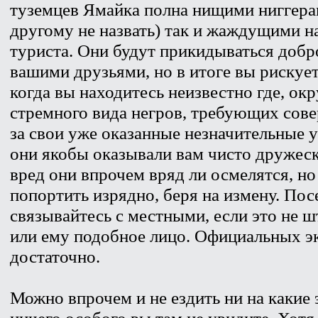
туземцев Ямайка полна нищими ниггерами
другому не назвать) так и жаждущими на
туриста. Они будут прикидываться доб
вашими друзьями, но в итоге вы рискует
когда вы находитесь неизвестно где, о
стремного вида негров, требующих сов
за свои уже оказанные незначительные у
они якобы оказывали вам чисто дружес
вред они впрочем вряд ли осмелятся, н
попортить изрядно, беря на измену. Пос
связывайтесь с местными, если это не 
или ему подобное лицо. Официальных э
достаточно.
Можно впрочем и не ездить ни на какие 
ничего особого вы там не увидите. Хотя 