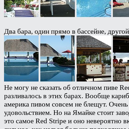
Два бара, один прямо в бассейне, друго
Не могу не сказать об отличном пиве Red
разливалось в этих барах. Вообще кариб
америка пивом совсем не блещут. Очень
удовольствием. Но на Ямайке стоит зав
это самое Red Stripe и оно невероятно в
сильное, как нельзя больше подходящее 