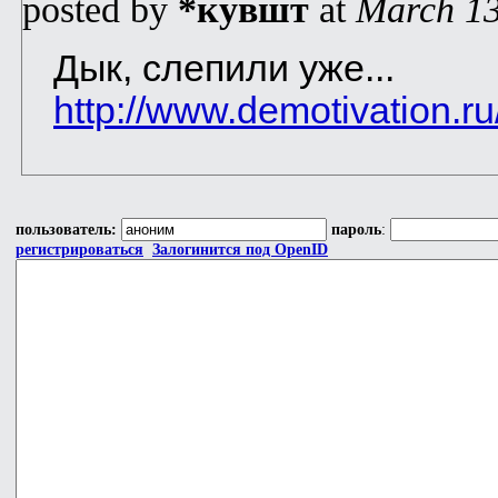
posted by
*кувшт
at
March 13
Дык, слепили уже...
http://www.demotivation.ru
пользователь:
пароль
:
регистрироваться
Залогинится под OpenID