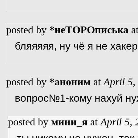
posted by
*неТОРОписька
a
бляяяяя, ну чё я не хакер
posted by
*аноним
at
April 5,
вопрос№1-кому нахуй ну
posted by
мини_я
at
April 5,