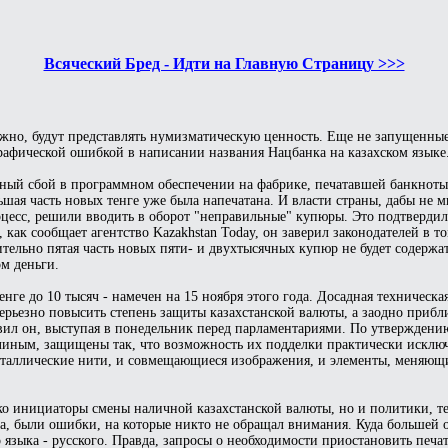
Всяческий Бред - Идти на Главную Страницу >>>
можно, будут представлять нумизматическую ценность. Еще не запущенн
графической ошибкой в написании названия Нацбанка на казахском языке
ный сбой в программном обеспечении на фабрике, печатавшей банкноты.
ьшая часть новых тенге уже была напечатана. И власти страны, дабы не 
оцесс, решили вводить в оборот "неправильные" купюры. Это подтвердил
 как сообщает агентство Kazakhstan Today, он заверил законодателей в т
тельно пятая часть новых пяти- и двухтысячных купюр не будет содержа
м деньги.
ге до 10 тысяч - намечен на 15 ноября этого года. Досадная техническая
ерьезно повысить степень защиты казахстанской валюты, а заодно прибл
заявил он, выступая в понедельник перед парламентариями. По утвержден
иным, защищены так, что возможность их подделки практически исключ
 металлические нити, и совмещающиеся изображения, и элементы, меняющ
ько инициаторы смены наличной казахстанской валюты, но и политики, те
ва, были ошибки, на которые никто не обращал внимания. Куда большей
 языка - русского. Правда, запросы о необходимости приостановить печа