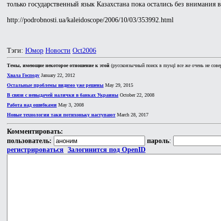
только государственный язык Казахстана пока остались без внимания 
http://podrobnosti.ua/kaleidoscope/2006/10/03/353992.html
Тэги:
Юмор
Новости
Oct2006
Темы, имеющие некоторое отношение к этой
(русскоязычный поиск в mysql все же очень не сове
Хвала Господу
January 22, 2012
Остальные проблемы видимо уже решены
May 29, 2015
В связи с невыдачей налички в банках Украины
October 22, 2008
Работа над ошибками
May 3, 2008
Новые технологии таки потихоньку наступают
March 28, 2017
Комментировать:
пользователь:
пароль
:
регистрироваться
Залогинится под OpenID