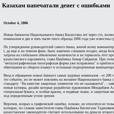
Казахам напечатали денег с ошибками
October 4, 2006
Новые банкноты Национального банка Казахстана лет через сто, воз
номиналом в две и пять тысяч тенге образца 2006 года уже известны 
По утверждению руководителей самого банка, виной всему компьютер
i, да еще и на темном фоне, было замечено слишком поздно, когда бол
затраты на глобальное обновление наличности и не тормозить этот пр
казахстанского парламента, глава Нацбанка Анвар Сайденов. При этом,
"металлографическая типографская форма уже исправлена" и приблизи
обветшания из оборота изымут и остальные подпорченные компьютеро
Ввод в обращение новых банкнот самых ходовых номиналов - от 200 тен
это событие, но не может повлиять на желание Национального банка с
стандарту. "На качестве защитных элементов это не сказывается", - 
новые купюры, дизайн которых разработан художником Мендыбаем Ал
специальная бумага, и особые краски, и водяные знаки, и защитные
под определенным углом зрения.
Впрочем, всерьез к графической ошибке, похоже, не относятся не тол
купюрах, по словам заместителя главы Нацбанка Бисенгали Таджияко
казахстанские законодатели считают использование на деньгах второго