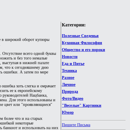
Категории:
Полезные Сведенья
ые в широкий оборот купюры
Кухонная Философия
.
Общество и его пороки
 Отсутствие всего одной буквы
Новости
множить и без того немалые
, выступая в нижней палате
Еда и Питье
ом, что к сегодняшнему дню
Техника
ть ошибки. А затем по мере
Разное
Личное
 ошибка хоть слегка и омрачает
изить ее к европейскому
Природа
ию руководителей Нацбанка,
Фото/Видео
ена. Для этого использованы и
ие цвет или "проявляющиеся"
"Веселые" Картинки
Юмор
м более что и на старых
 ошибкой некоторые
Пишите Письма
ть банкнот и использовать на них