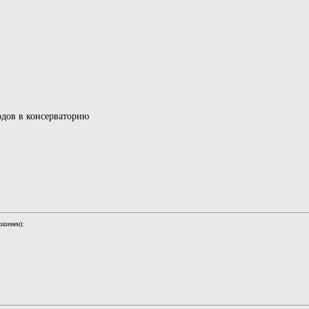
одов в консерваторию
ршенен):