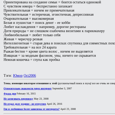
Ориентирована на создание семьи = боится остаться одинокой
С чувством юмора = беспрестанно хихикает
Привлекательная = ничем не примечательная
Чувствительная = истеричная, эгоистичная, депрессивная
Очаровательная = высокомерная
Белая и пушистая = поиск денег - ее хобби
Любит наслаждения = например, дорогие рестораны
Дитя природы = не слишком озабочена визитами к парикмахеру
Любвеобильная = любит только себя
Живая = чересчур резвая
Интеллигентная = старая дева в поисках спутника для совместных пох
Требовательная = на все 24 карата
Рыжая бестия = кроме цвета волос , ничем не выделяется
Изящная = за модным фасоном, увы, ничего не скрывается
Нежная кошечка = глупа как пробка
Тэги:
Юмор
Oct2006
Темы, имеющие некоторое отношение к этой
(русскоязычный поиск в mysql все же очень не сове
Относительно знакомств через интернет
September 3, 2007
Фраза дня
February 16, 2015
Не затягивать переписку
May 23, 2008
Не отдал долг родине - не отпустим
April 26, 2016
Геи и лесбиянки более зависимы от интернета?
April 23, 2008