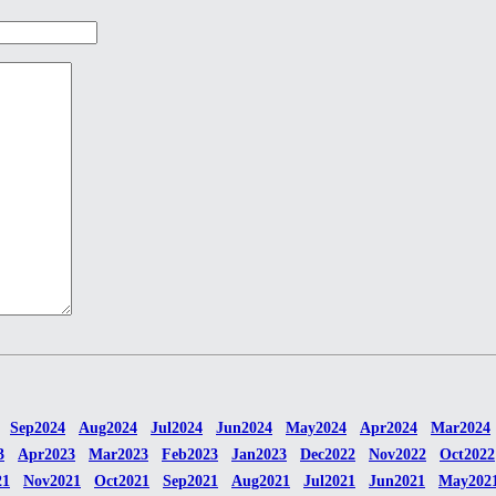
Sep2024
Aug2024
Jul2024
Jun2024
May2024
Apr2024
Mar2024
3
Apr2023
Mar2023
Feb2023
Jan2023
Dec2022
Nov2022
Oct2022
21
Nov2021
Oct2021
Sep2021
Aug2021
Jul2021
Jun2021
May202