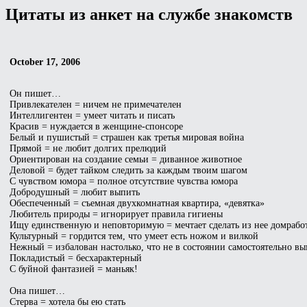
Цитаты из анкет на службе знакомств
October 17, 2006
Он пишет…
Привлекателен = ничем не примечателен
Интеллигентен = умеет читать и писать
Красив = нуждается в женщине-спонсоре
Белый и пушистый = страшен как третья мировая война
Прямой = не любит долгих прелюдий
Ориентирован на создание семьи = диванное животное
Деловой = будет тайком следить за каждым твоим шагом
С чувством юмора = полное отсутствие чувства юмора
Добродушный = любит выпить
Обеспеченный = съемная двухкомнатная квартира, «девятка»
Любитель природы = игнорирует правила гигиены
Ищу единственную и неповторимую = мечтает сделать из нее домраб
Культурный = гордится тем, что умеет есть ножом и вилкой
Нежный = избалован настолько, что не в состоянии самостоятельно вы
Покладистый = бесхарактерный
С буйной фантазией = маньяк!
Она пишет…
Стерва = хотела бы ею стать