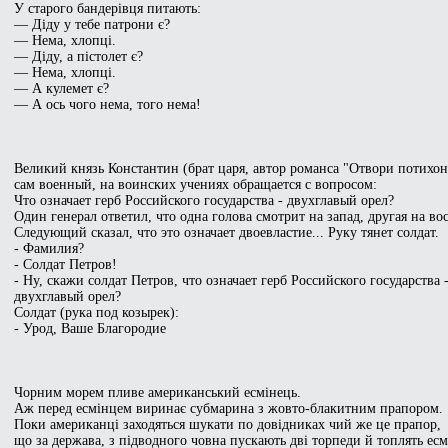
У стаpого бандеpівця питають:
— Діду у тебе патpони є?
— Hема, хлопці.
— Діду, а пістолет є?
— Hема, хлопці.
— А кулемет є?
— А ось чого нема, того нема!
Великий князь Константин (брат царя, автор романса "Отвори потихон
сам военный, на воинских учениях обращается с вопросом:
Что означает герб Российского государства - двухглавый орел?
Один генерал ответил, что одна голова смотрит на запад, другая на вос
Следующий сказал, что это означает двоевластие... Руку тянет солдат.
- Фамилия?
- Солдат Петров!
- Ну, скажи солдат Петров, что означает герб Российского государства 
двухглавый орел?
Солдат (рука под козырек):
- Урод, Ваше Благородие
Чорним морем пливе американський есмінець.
Аж перед есмінцем виринає субмарина з жовто-блакитним прапором.
Поки американці заходяться шукати по довідниках чий же це прапор,
що за держава, з підводного човна пускають дві торпеди й топлять есм