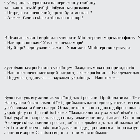
Субмарина занурюється на перископну глибину
та в капітанській рубці відбувається розмова:
- Петре, а ти впевнений, що то були москалі ?
- Авжеж, бачив скільки зірок на прапорi!
В Чехословаччині вирішили утворити Міністерство морського флоту. 
- Навіщо воно вам? У вас же немає моря!
- Ну й що? -здивувалися чехи. - У вас же є Міністерство культури.
Зустрічаються росіянин з українцем. Заходить мова про президентів:
- Наш президент настоящий патриот, - каже росіянин. - Все делает для
- Подумаєш, здивував...- зауважує українець. - Наш також...
Було село уякому жили як українці, так і росіяни. Прийшла зима - 19 с
Наготували багато смачної їжі ,приймають один одногоу гостях, весело 
усебе вдома та йше голодні.Отож ,питають вони одного доброго чолові
українців у гості ,а той їм і каже :"Заходьте доних у хату тай вітайтес
Тоді українці запросять вас до столу ,адже вони щедрі люди". От і піш
Але через кілька хвилин росіян ,вибігає з домівки ,та такий наляканий
От і питає його чоловік ,який давав пораду ,що сталося а він розказує
а они все хором Славімо єво, от х.. они меня поймают.