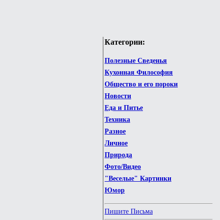
Категории:
Полезные Сведенья
Кухонная Философия
Общество и его пороки
Новости
Еда и Питье
Техника
Разное
Личное
Природа
Фото/Видео
"Веселые" Картинки
Юмор
Пишите Письма