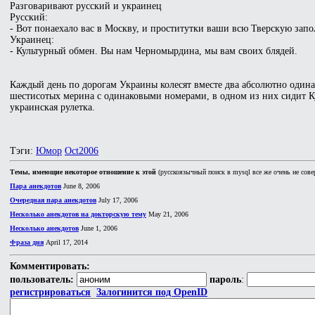
Разговаривают русский и украинец
Русский:
- Вот понаехало вас в Москву, и проститутки ваши всю Тверскую зап
Украинец:
- Культурный обмен. Вы нам Черномырдина, мы вам своих блядей.
Каждый день по дорогам Украины колесят вместе два абсолютно один
шестисотых мерина с одинаковыми номерами, в одном из них сидит К
украинская рулетка.
Тэги:
Юмор
Oct2006
Темы, имеющие некоторое отношение к этой
(русскоязычный поиск в mysql все же очень не сове
Пара анекдотов
June 8, 2006
Очередная пара анекдотов
July 17, 2006
Несколько анекдотов на докторскую тему
May 21, 2006
Несколько анекдотов
June 1, 2006
Фраза дня
April 17, 2014
Комментировать:
пользователь:
пароль
:
регистрироваться
Залогинится под OpenID