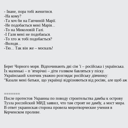
- Іване, пора тобі женитися.
-На кому?
-Та хоч би на Гапчиній Марії.
-Не подобається мені Марія...
-То на Миколовій Галі.
-І Галя мені не подобаєься.
-То хто ж тобі подобається?
-Володя...
-Тю... Так він же – москаль!
Берег Чорного моря. Відпочивають дві сім 'ї – російська і українська.
Їх маленькі – п 'ятирічні – діти голяком бавляться у піску.
Український хлопчик уважно розглядає російську дівчинку:
“Казали мені батьки, що українці відрізняються від росіян, але щоб аж
=======
После протестов Украины по поводу строительства дамбы к острову
Тузла российский МИД заявил, что там строят не дамбу, а мост мира.
В ответ украинская сторона провела миротворческие учения в
Керченском проливе.