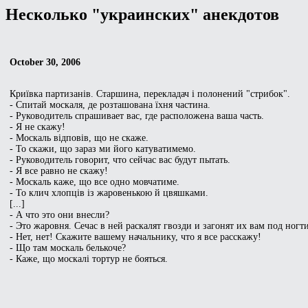
Несколько "украинских" анекдотов
October 30, 2006
Криївка партизанів. Старшина, перекладач і полонений "стрибок".
- Cпитай москаля, де розташована їхня частина.
- Руководитель спрашивает вас, где расположена ваша часть.
- Я не скажу!
- Москаль відповів, що не скаже.
- То скажи, що зараз ми його катуватимемо.
- Руководитель говорит, что сейчас вас будут пытать.
- Я все равно не скажу!
- Москаль каже, що все одно мовчатиме.
- То клич хлопців із жаровенькою й цвяшками.
[...]
- А что это они внесли?
- Это жаровня. Сечас в ней раскалят гвозди и загонят их вам под ногти
- Нет, нет! Скажите вашему начальнику, что я все расскажу!
- Що там москаль белькоче?
- Каже, що москалі тортур не бояться.