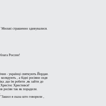
У Москві страшенно здивувалися.
 блага России!
ічня - українці святкують Йордан.
колядують , а бідні росіяни сидя
ка ,що їм робити ,як зайти до
ь :Христос Христився!
ов росіян так як порадили.
.
 :"Зашол я сказа што говорили ,