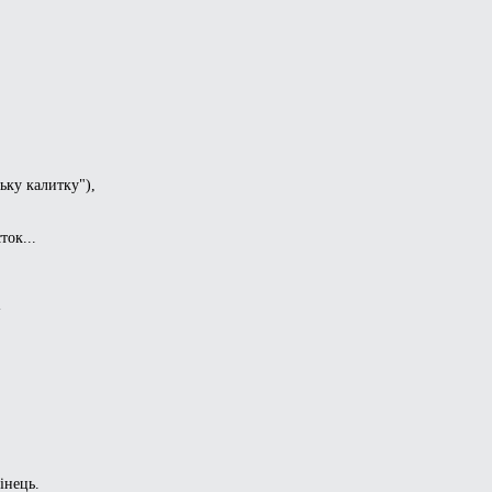
ьку калитку"),
ток...
-
інець.