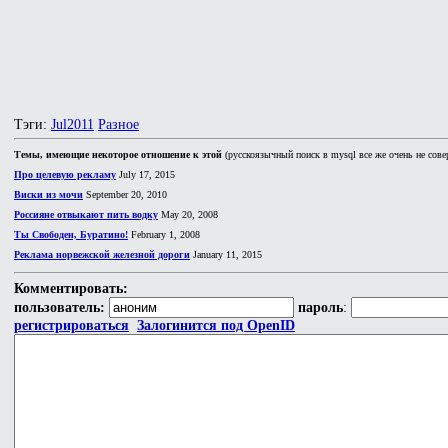
Тэги:
Jul2011
Разное
Темы, имеющие некоторое отношение к этой
(русскоязычный поиск в mysql все же очень не сове
Про целевую рекламу
July 17, 2015
Виски из мочи
September 20, 2010
Россияне отвыкают пить водку
May 20, 2008
Ты Свободен, Буратино!
February 1, 2008
Реклама норвежской железной дороги
January 11, 2015
Комментировать:
пользователь:
пароль
:
регистрироваться
Залогинится под OpenID