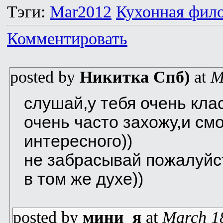
Тэги:
Mar2012
Кухонная фил
Комментировать
posted by
Никитка Спб)
at
M
слушай,у тебя очень кла
очень часто захожу,и смот
интересного))
не забрасывай пожалуйст
в том же духе))
posted by
мини_я
at
March 1