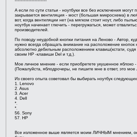
---------------------
А если по сути статьи - ноутбуки все без исключения могут 
закрывается вентиляция - мост (большая микросхема) в люб
вот, когда вентиляции нет (на мягком стоит ноут, либо пыль
ноутбук начинает глючить - перегружаться, может отвалиться с
производителей.
По поводу неудобной кнопки питания на Леново - Автор, куд
нужно всегда обращать внимание на расположение кнопок на 
абсолютно дебильным расположением клавиш(кстати, судя по
своим НР -клавиши Del и т.д.).
Мое личное мнение - если приобретете укушенное яблоко -
(Пожалуйста, яблодрочеры, не пишите мне в ответ, это мое
Из своего опыта советовал бы выбирать ноутбук следующих
1. Lenovo
2. Asus
3. Acer
4. Dell
*.
*.
56. Sony
57. HP
Все изложенное выше является моим ЛИЧНЫМ мнением, ос