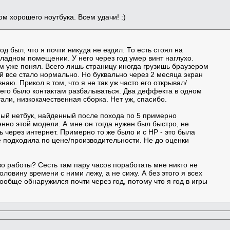
м хорошего ноутбука. Всем удачи! :)
д был, что я почти никуда не ездил. То есть стоял на
ладном помещении. У него через год умер винт наглухо.
ом уже понял. Всего лишь страницу иногда грузишь браузером
ый все стало нормально. Но буквально через 2 месяца экран
знаю. Прикол в том, что я не так уж часто его открывал/
 чего было контактам разбалываться. Два деффекта в одном
али, низкокачественная сборка. Нет уж, спасибо.
нный нетбук, найденный после похода по 5 примерно
енно этой модели. А мне он тогда нужен был быстро, не
ь через интернет. Примерно то же было и с HP - это была
е подходила по цене/производительности. Не до оценки
во работы? Сесть там пару часов поработать мне никто не
оловину времени с ними лежу, а не сижу. А без этого я всех
вообще обнаружился почти через год, потому что я год в игры