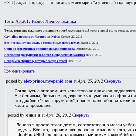
P.S. Граждане, прежде чем писать комментарии "а у меня 5й год ноут ра
Тэги:
Apr2012
Разное
Личное
Техника
Темы, имеющие некоторое отношение к этой
(русскоязычный поиск в mysql все же очень не сове
Случайно посмотрел Nosotros los Nobles
October 20, 2016
Все, что вам нужно знать о современных избирателях
March 1, 2018
Один из современных принципов написания кода
December 30, 2017
Искажения движущихся объектов в современных камерах
July 1, 2017
Невидимые чернила, которые всегда с тобой
June 14, 2016
Комментировать
posted by
alex-prince.myopenid.com
at
April 25, 2012
Свернуть
Соглашусь с автором, что хевлетово-компакакая поддержка 
А с Ленивым, большое подозрение что умершая вафля и пят
что драйвер "кривыеруки.длл", похоже надо обновить или п
как это произошло.
posted by
мини_я
at
April 26, 2012
Свернуть
Леново я просто отдал детям, соответственно могли уеба
недель. Все это, впрочем, все равно не отменяет того, чт
IdeaPad U400, но почитал отзывы - минимум каждый 5й с п