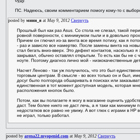
буду.
ПС. Надеюсь, своим комментарием помогу кому-то с выборо
posted by
мини_я
at
May 9, 2012
Свернуть
Прошлый был как раз Asus. Со стола не слезал, такой перио
ровной поверхности, с минимумом пыли и в довольно прох
Причем он глючил из-за винта все время потиху, как я пот
- раз и зависло все намертво. После замены винта на нов
стал бегать вниз-вверх. Это дефект контактов, насколько я 
закрывал, обычно оставлял открытым. То есть как бы не с
ноуте. Поэтому диагноз лично мой - низкокачественные дет
Насчет Леново - так уж получилось, что это был единстве
торговым центрам. В смысле - во всех только он и был, им
досуг было полгорода обшаривать в поисках или заказыват
единственная в тот момент доступная модель, которая мн
расположения кнопок было.
Потом, как вы полагаете я могу в магазине оценить удобст
даст. Тем более никто не даст лечь, а я таки как минимум п
недостатков все равно не увижу. А вот глюк с играми в HP 
не играл, только работал.
posted by
arena22.myopenid.com
at
May 9, 2012
Свернуть