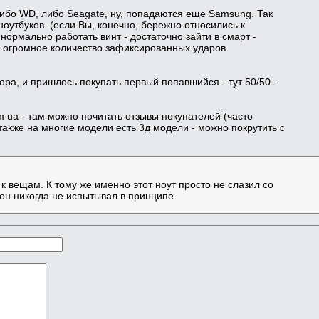
ибо WD, либо Seagate, ну, попадаются еще Samsung. Так
 ноутбуков. (если Вы, конечно, бережно относились к
 нормально работать винт - достаточно зайти в смарт -
а огромное количество зафиксированных ударов
ора, и пришлось покупать первый попавшийся - тут 50/50 -
m ua - там можно почитать отзывы покупателей (часто
 также на многие модели есть 3д модели - можно покрутить с
 вещам. К тому же именно этот ноут просто не слазил со
 он никогда не испытывал в принципе.