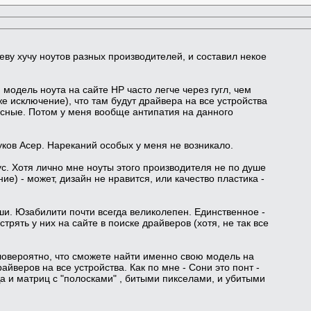
еву хучу ноутов разных производителей, и составил некое
одель ноута на сайте HP часто легче через гугл, чем
аже исключение), что там будут драйвера на все устройства
жасные. Потом у меня вообще антипатия на данного
уков Асер. Нареканий особых у меня не возникало.
с. Хотя лично мне ноуты этого производителя не по душе
ие) - может, дизайн не нравится, или качество пластика -
роши. Юзабилити почти всегда великолепен. Единственное -
трять у них на сайте в поиске драйверов (хотя, не так все
аловероятно, что сможете найти именно свою модель на
райверов на все устройства. Как по мне - Сони это понт -
Да и матриц с "полосками" , битыми пикселами, и убитыми