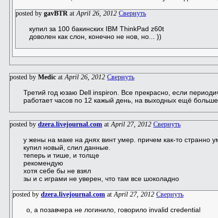
posted by
gavBTR
at
April 26, 2012
Свернуть
купил за 100 бакинских IBM ThinkPad z60t
доволен как слон, конечно не нов, но... ))
posted by
Medic
at
April 26, 2012
Свернуть
Третий год юзаю Dell inspiron. Все прекрасно, если периоди
работает часов по 12 кажый день, на выходных ещё больше
posted by
dzera.livejournal.com
at
April 27, 2012
Свернуть
у жены на маке на днях винт умер. причем как-то странно ум
купил новый, слил данные.
теперь и тише, и толще
рекомендую
хотя себе бы не взял
зы и с играми не уверен, что там все шоколадно
posted by
dzera.livejournal.com
at
April 27, 2012
Свернуть
о, а позавчера не логинило, говорило invalid credential