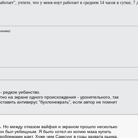
ботает", учтите, что у меня ноут работает в среднем 14 часов в сутки, 7
ршенен):
- редкое уебанство.
но на экране одного происхождения - уронятельного, так
оставить антивирус "бухлонежрать", если автор не помнит
ть. Но между отказом вайфая и экраном прошло несколько
о он был уебищным. Я было хотел их копию мака купить
роблемами идет. Хуже чем Самсунг в годы захвата рынка.