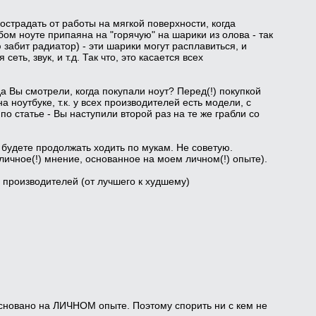
пострадать от работы на мягкой поверхности, когда
ом ноуте припаяна на "горячую" на шарики из олова - так
ю забит радиатор) - эти шарики могут расплавиться, и
еть, звук, и т.д. Так что, это касается всех
а Вы смотрели, когда покупали ноут? Перед(!) покупкой
ноутбуке, т.к. у всех производителей есть модели, с
 статье - Вы наступили второй раз на те же грабли со
 будете продолжать ходить по мукам. Не советую.
 личное(!) мнение, основанное на моем личном(!) опыте).
 производителей (от лучшего к худшему)
новано на ЛИЧНОМ опыте. Поэтому спорить ни с кем не