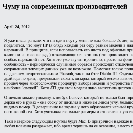
Чуму на современных производителей
April 24, 2012
Я уже писал раньше, что ни один ноут у меня не жил больше 2х лет, 
поделиться, что ноут HP (я блядь каждый раз беру разные модели в н
нареканий. В принципе, если использовать его чисто под офисные пр
клавиши из того же ряда) отваливающихся резинок (это происходит на
особых нареканий нет. Хотя это уже звучит иронично, просто на фоне 
особенность - периодически случайным образом происходит отключение 
сохранением текущих данных уже не возможно. Помогает только полно
на древнем непритязательном Pharaoh, так и на бэте Diablo-III. Отдел
драйвера не дали, предложили скачать визарда, который весело заявил,
прошел через многосложную процедуру выбора модели и устройства тол
наиболее "свежей". Хотя ATI для этой модели явно выпустила десяток 
Отдельно можно упомянуть нетбук Lenovo, который не только был тор
держа его в руках - она сбоку от дисплея в нижнем левом углу, больш
видимо помер. В довершение на экране у него образовался черный круг
него жопой сел. Хотя учитывая его малые размеры и относительную твер
Таки наверное следующим ноутом будет Mac. В призрачной надежде найт
любая новизна раздражает, ибо время теряешь на ее освоение, вместо