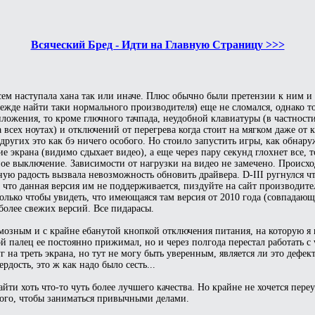
Всяческий Бред - Идти на Главную Страницу >>>
всем наступала хана так или иначе. Плюс обычно были претензии к ним и
адежде найти таки нормального производителя) еще не сломался, однако
иложения, то кроме глючного тачпада, неудобной клавиатуры (в частнос
 всех ноутах) и отключений от перегрева когда стоит на мягком даже от
других это как бэ ничего особого. Но стоило запустить игры, как обнар
экрана (видимо сдыхает видео), а еще через пару секунд глохнет все, т
е выключение. Зависимости от нагрузки на видео не замечено. Происхо
ьную радость вызвала невозможность обновить драйвера. D-III ругнулся чт
 что данная версия им не поддерживается, пиздуйте на сайт производител
ько чтобы увидеть, что имеющаяся там версия от 2010 года (совпадающа
более свежих версий. Все пидарасы.
мозным и с крайне ебанутой кнопкой отключения питания, на которую я
ой палец ее постоянно прижимал, но и через полгода перестал работать с
 на треть экрана, но тут не могу быть уверенным, является ли это дефек
дость, это ж как надо было сесть...
и хоть что-то чуть более лучшего качества. Но крайне не хочется переуч
 того, чтобы заниматься привычными делами.