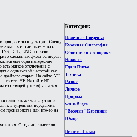
Категории:
Полезные Сведенья
 в процессе эксплуатации. Спешу
Кухонная Философия
 тоже вызывает слишком много
ти INS, DEL, END и прочие
Общество и его пороки
 криво сделанных флеш-баннеров,
Новости
ужилась еще одна интересная
о есть мягкое отключение с
Еда и Питье
дит с одинаковой частотой как
Техника
о драйвера старые. На сайте ATI
я, то есть HP. На сайте HP
Разное
я со стоящей у меня) является
Личное
Природа
 постоянно нажимал случайно,
Фото/Видео
 wi-fi, внутренний передатчик
том производства или кто-то на
"Веселые" Картинки
Юмор
иваться. С годами, знаете ли,
Пишите Письма