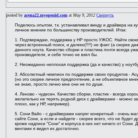
posted by
arena22.myopenid.com
at
May 9, 2012
Свернуть
Поделюсь опытом, т.к. устанавливал винду и драйвера на ку
личное мнение по большинству производителей. Итак:
1. Подтверждаю, поддержка у НР просто УЖОС. Найти свою м
через встроенный поиск, и далеко(!!!!) не факт (а скорее д
данного ноута. Качество сборки и пластика почти всегда у
производителя, и себе точно не взял бы.
2. Неожиданно неплохая поддержка (да и качество) у ноутб
3. Абсолютный чемпион по поддержке своих продуктов - Асу
(но это скорее личное предпочтение, а не объективное мнен
не знаю, просто лично мне они не по душе.
4. Леново - чудесен. Качество сборки, пластик - всегда хо
желательно не терять родной диск с драйверами - можно зас
плохо, как у НР, например).
5. Сони Вайо - с драйверами напряг конкретный - очень м
сайте Сони, а если и найдете - скорее всего, что не будет д
кроме надписи "Сони" и корпуса в них нет ничего от Сони. 
винтами я видел их достаточно.