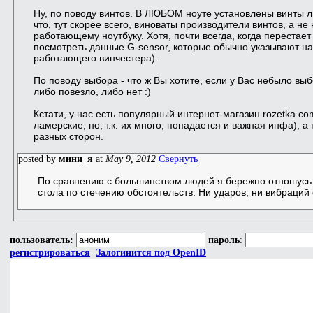
Ну, по поводу винтов. В ЛЮБОМ ноуте установлены винты л
что, тут скорее всего, виноваты производители винтов, а не
работающему ноутбуку. Хотя, почти всегда, когда перестает
посмотреть данные G-sensor, которые обычно указывают н
работающего винчестера).
По поводу выбора - что ж Вы хотите, если у Вас небыло выб
либо повезло, либо нет :)
Кстати, у нас есть популярный интернет-магазин rozetka co
ламерские, но, т.к. их много, попадается и важная инфа), а
разных сторон.
posted by
мини_я
at
May 9, 2012
Свернуть
По сравнению с большинством людей я бережно отношусь к
стола по стечению обстоятельств. Ни ударов, ни вибраций
пользователь:
пароль
:
регистрироваться
Залогинится под OpenID