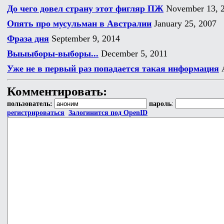
До чего довел страну этот фигляр ПЖ
November 13, 
Опять про мусульман в Австралии
January 25, 2007
Фраза дня
September 9, 2014
Выыыборы-выборы...
December 5, 2011
Уже не в первый раз попадается такая информация
A
Комментировать:
пользователь:
пароль
:
регистрироваться
Залогинится под OpenID