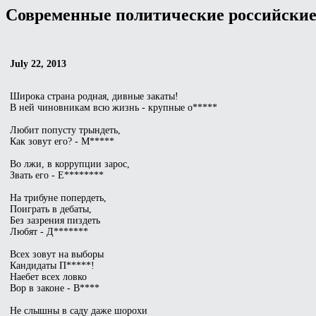
Современные политические российские
July 22, 2013
Широка страна родная, дивные закаты!
В ней чиновникам всю жизнь - крупные о*****
Любит попусту трындеть,
Как зовут его? - М*****
Во лжи, в коррупции зарос,
Звать его - Е********
На трибуне попердеть,
Поиграть в дебаты,
Без зазрения пиздеть
Любят - Д*******
Всех зовут на выборы
Кандидаты П*****!
Наебет всех ловко
Вор в законе - В****
Не слышны в саду даже шорохи