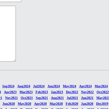
Sep2024
Aug2024
Jul2024
Jun2024
May2024
Apr2024
Mar2024
3
Apr2023
Mar2023
Feb2023
Jan2023
Dec2022
Nov2022
Oct2022
21
Nov2021
Oct2021
Sep2021
Aug2021
Jul2021
Jun2021
May202
Jun2020
May2020
Apr2020
Mar2020
Feb2020
Jan2020
Dec2019