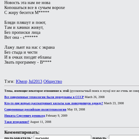
Новость эта нам не нова
Копошаться все в сучьем ворохе
С жиру бесится М*****
Бляди пляшут и поют,
Там и хачики живут,
Без прописки лица
Вот она - с******
Лажу льют на нас с экрана
Без стыда и чести
И в очках пиздят ебланы
Звать программу - В****
Тэги:
Юмор
Jul2013
Общество
Темы, имеющие некоторое отношение к этой
(русскоязычный поиск в mysql все же очень не сове
Все современные технологии были придуманы в СССР
March 26, 2008
Кто-то еще всерьез рассматривает кильты как повседневную одежду?
March 23, 2008
Современные российские политтехнологии
May 19, 2008
Никита Сергеевич ремиксед
February 9, 2009
Таки вторжение?
August 11, 2008
Комментировать:
пользователь:
пароль
: