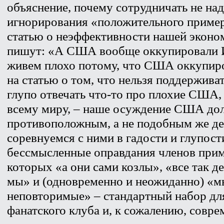
объяснение, почему сотрудничать не над
игнорирования «положительного пример
статью о неэффективности нашей эконо
пишут: «А США вообще оккупировали И
живем плохо потому, что США оккупиро
на статью о том, что нельзя поддержива
глупо отвечать что-то про плохие США,
всему миру, – наше осуждение США до
противоположным, а не подобным же д
соревнуемся с ними в гадости и глупост
бессмысленные оправдания членов прим
которых «а они сами козлы», «все так де
мы» и (одновременно и неожиданно) «м
неповторимые» – стандартный набор дл
фанатского клуба и, к сожалению, совре