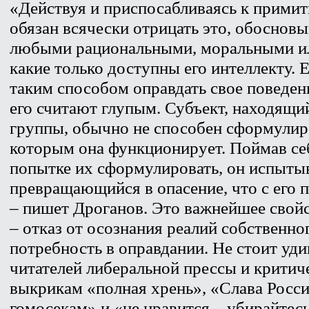
«Действуя и приспосабливаясь к прими
обязан всячески отрицать это, обоснов
любыми рациональными, моральными ил
какие только доступны его интеллекту. 
таким способом оправдать свое поведен
его считают глупым. Субъект, находящ
группы, обычно не способен сформулиро
которым она функционирует. Поймав се
попытке их сформулировать, он испытыв
превращающийся в опасение, что с его п
– пишет Дроганов. Это важнейшее свой
– отказ от осознания реалий собственно
потребность в оправдании. Не стоит уд
читателей либеральной прессы и критич
выкрикам «полная хрень», «Слава Росси
гомосекам» и «не нравится – убирайтесь