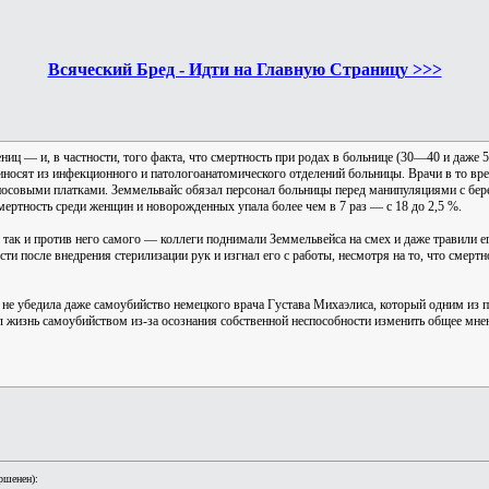
Всяческий Бред - Идти на Главную Страницу >>>
ениц — и, в частности, того факта, что смертность при родах в больнице (30—40 и даже
осят из инфекционного и патологоанатомического отделений больницы. Врачи в то вр
и носовыми платками. Земмельвайс обязал персонал больницы перед манипуляциями с б
мертность среди женщин и новорожденных упала более чем в 7 раз — с 18 до 2,5 %.
так и против него самого — коллеги поднимали Земмельвейса на смех и даже травили е
и после внедрения стерилизации рук и изгнал его с работы, несмотря на то, что смертно
 не убедила даже самоубийство немецкого врача Густава Михаэлиса, который одним из 
л жизнь самоубийством из-за осознания собственной неспособности изменить общее мне
ршенен):