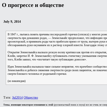
О прогрессе и обществе
July 9, 2014
В 1847 г., пытаясь понять причины послеродовой горячки (сепсиса) у многих рож
смертность при домашних родах, — Земмельвайс предположил, что инфекцию прин
прозекторской, и принимать роды часто прибегали прямо от трупа, вытерев рук
обеззараживать руки окунанием их в раствор хлорной извести. Благодаря этому с
Открытие Земмельвайса вызвало резкую волну критики как против его открытия, 
Клейн, запретил И. Ф. Земмельвейсу публиковать статистику уменьшения смертност
того, Клейн заявил, что «посчитает такую публикацию доносом».
Идея Земмельвайса вызывала такое сильное неприятие, что врачебное сообщество
Земмельвейса и добился снижения смертности среди своих пациенток, но покончи
смерти близкого человека от родильной горячки.
(из википедии)
Тэги:
Jul2014
Общество
Темы, имеющие некоторое отношение к этой
(русскоязычный поиск в mysql все же очень не сове