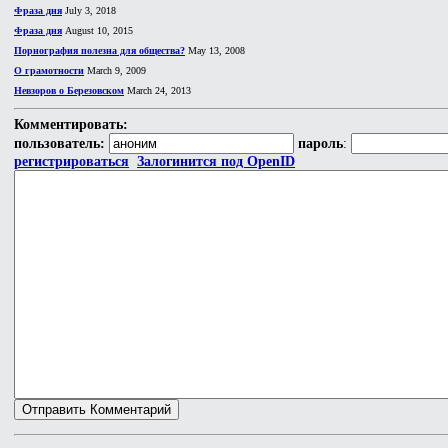
Фраза дня
July 3, 2018
Фраза дня
August 10, 2015
Порнография полезна для общества?
May 13, 2008
О грамотности
March 9, 2009
Невзоров о Березовском
March 24, 2013
Комментировать:
пользователь:
пароль
:
регистрироваться
Залогинится под OpenID