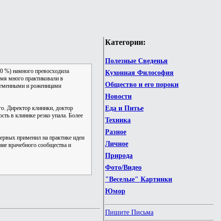
Категории:
Полезные Сведенья
 50 %) намного превосходила
Кухонная Философия
емя много практиковали в
Общество и его пороки
еременными и роженицами
Новости
го. Директор клиники, доктор
Еда и Питье
сть в клинике резко упала. Более
Техника
Разное
первых применил на практике идеи
Личное
ние врачебного сообщества и
Природа
Фото/Видео
"Веселые" Картинки
Юмор
Пишите Письма