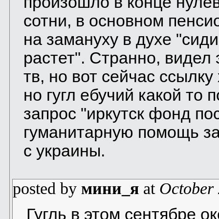
произошло в конце нуле
сотни, в основном пенси
на замануху в духе "сид
растет". Странно, видел
тв, но вот сейчас ссылку
но гугл ебучий какой то 
запрос "иркутск фонд по
гуманитарную помощь з
с украины.
posted by
мини_я
at
October 
Гугль в этом сентябре о