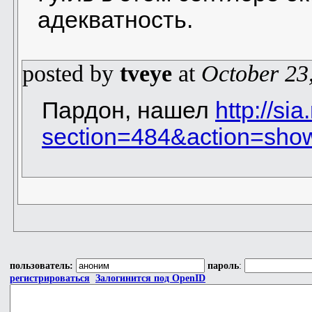
адекватность.
posted by
tveye
at
October 23
Пардон, нашел
http://sia
section=484&action=sh
пользователь:
пароль
:
регистрироваться
Залогинится под OpenID