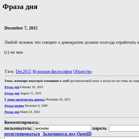
Фраза дня
December 7, 2015
Любой человек что говорит о демократии должен полгода отработать мо
(с) не мое
Тэги:
Dec2015
Кухонная философия
Общество
Темы, имеющие некоторое отношение к этой
(русскоязычный поиск в mysql все же очень не сове
Фраза дня
February 16, 2015
Фраза дня
August 21, 2015
У меня закончилась жвачка
November 20, 2012
Фраза месяца
December 9, 2009
Фраза дня
March 14, 2015
Комментировать:
пользователь:
пароль
:
регистрироваться
Залогинится под OpenID