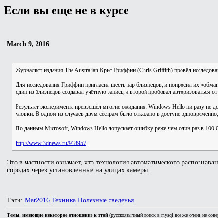
Если вы еще не в курсе
March 9, 2016
Журналист издания The Australian Крис Гриффин (Chris Griffith) провёл исследов
Для исследования Гриффин пригласил шесть пар близнецов, и попросил их «обман
один из близнецов создавал учётную запись, а второй пробовал авторизоваться от
Результат эксперимента превзошёл многие ожидания: Windows Hello ни разу не до
уловки. В одном из случаев двум сёстрам было отказано в доступе одновременно
По данным Microsoft, Windows Hello допускает ошибку реже чем один раз в 100 
http://www.3dnews.ru/918957
Это в частности означает, что технология автоматического распознава
городах через установленные на улицах камеры.
Тэги:
Mar2016
Техника
Полезные сведенья
Темы, имеющие некоторое отношение к этой
(русскоязычный поиск в mysql все же очень не сове