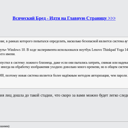
Всяческий Бред - Идти на Главную Страницу >>>
ание, в рамках которого попытался определить, насколько безопасной является система 
уть» Windows 10. В ходе эксперимента использовался ноутбук Lenovo Thinkpad Yoga 14 
 его имени.
пустил в систему ложного близнеца, даже если они пытались хитрить, снимая или надева
, иногда на обработку изображения уходило довольно много времени, но в общем систем
000, поэтому новая система является более надёжным методом авторизации, чем пароли.
ния лиц дошла до такой стадии, что скоро за вами можно будет легко сл
ршенен):