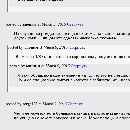
posted by
aноним
at
March 9, 2016
Свернуть
На случай повреждения пальца в системы на основе сканир
другой руки. С лицом это сделать несколько сложнее.
posted by
aноним
at
March 9, 2016
Свернуть
В смысле 1/6 часть отказов в корректном доступе это дохр
posted by
мини_я
at
March 9, 2016
Свернуть
Я таки обращаю ваше внимание на то, что это не специал
Ну и ее специально пытались ввести в заблуждение - испо
posted by
serge123
at
March 9, 2016
Свернуть
Чет мне кажется есть большая разница в распознавании л
по улице хз с какого ракурса и в кепке. Может спецы и опро