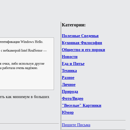
Категории:
Полезные Сведенья
аутентификации Windows Hello.
Кухонная Философия
Общество и его пороки
с вебкамерой Intel RealSense —
Новости
я очки, либо используя другие
Еда и Питье
а работала очень надёжно.
Техника
Разное
Личное
Природа
едить как минимум в больших
Фото/Видео
"Веселые" Картинки
Юмор
Пишите Письма