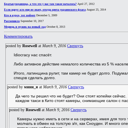
Братья-украинцы, а что это у вас там такое началось?
April 27, 2012
Если вдруг кто еще не знает, откуда цвета украинского флага
August 25, 2014
Кто в курсе, тот поймет
December 5, 2009
Рассмешило
September 10, 2017
Медведь и мужик на новый лад
October 8, 2013
Комментировать
posted by
Rosewell
at
March 9, 2016
Свернуть
Idiocracy нас спасёт.
Либо активное действие немалого количества из 5 % населе
Итого, латинщина рулит, там камер не будет долго. Подумал
спецов сделать долго.
posted by
мини_я
at
March 9, 2016
Свернуть
Да чего ты решил что не будет? Они стоят копейки сейчас.
каждом такси в Кито стоят камеры, снимающие салон с па
posted by
Rosewell
at
March 9, 2016
Свернуть
Камеры нужно иметь в сети и на серверах, имея для того т
молчать в обмен на толстую з/п, как Сноуден. И много оп
тотального наблюдения.