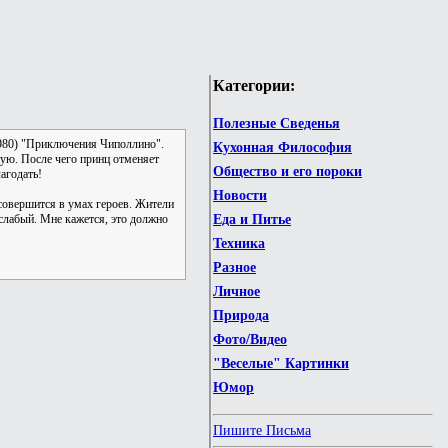
Категории:
Полезные Сведенья
1980) "Приключения Чиполлино".
Кухонная Философия
ую. После чего принц отменяет
Общество и его пороки
агодать!
Новости
 совершится в умах героев. Жители
 слабый. Мне кажется, это должно
Еда и Питье
Техника
Разное
Личное
Природа
Фото/Видео
"Веселые" Картинки
Юмор
Пишите Письма