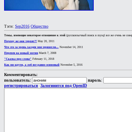
Тэги:
Sep2016
Общество
Темы, имеющие некоторое отношение к этой
(русскоязычный поиск в mysql все же очень не сове
Почему же они терпят?!
May 20, 2011
Что это за хрень халдеи мне принесли...
November 14, 2011
Перепев на новый мотив
March 7, 2008
"Сказка про слова"
February 11, 2018
Как ни крути, а лоб все равно осиновый
November 5, 2016
Комментировать:
пользователь:
пароль
:
регистрироваться
Залогинится под OpenID