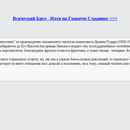
Всяческий Бред - Идти на Главную Страницу >>>
"Чиполлино" по произведению итальянского писателя-коммуниста Джанни Родари (1920-
 добираются до Его Высочества принца Лимона и подают ему всеподданнейшую челобитн
м королевством. Благородные фрукты остаются фруктами, а тупые овощи - овощами. Бл
такле социальную остроту, но, так как я ужасно боюсь всяких революций, то переворот
 которое не имеет отношения ни к деньгам и положению, ни к тому, сильный человек или