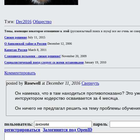
Тэги:
Dec2016
Общество
Темы, имеющие некоторое отношение к этой
(русскоязычный поиск в mysql все же очень не сове
Свежее решение
July 11, 2015
О банковской тайне в России
December 12, 2006
Капитан Россия
March 8, 2011
Слипшиеся пельмени - свежее решение!
November 20, 2009
Социалистический поезд следует со всеми остановками
January 19, 2010
Комментировать
posted by
Rosewell
at
December 11, 2016
Свернуть
Он намекаэ, что в там находиться противопоказано? Это уже
интсруктором кодерство осваивается за 4 месяца.
Он ничего не предлагал решить на тему проблемы обучения
пользователь:
пароль
:
регистрироваться
Залогинится под OpenID