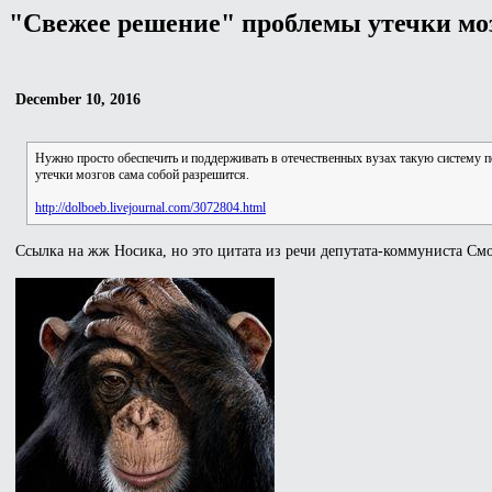
"Свежее решение" проблемы утечки мо
December 10, 2016
Нужно просто обеспечить и поддерживать в отечественных вузах такую систему по
утечки мозгов сама собой разрешится.
http://dolboeb.livejournal.com/3072804.html
Ссылка на жж Носика, но это цитата из речи депутата-коммуниста Смол