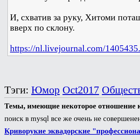
И, схватив за руку, Хитоми пота
вверх по склону.
https://nl.livejournal.com/1405435
Тэги:
Юмор
Oct2017
Общест
Темы, имеющие некоторое отношение к
поиск в mysql все же очень не совершенен
Криворукие эквадорские "профессион