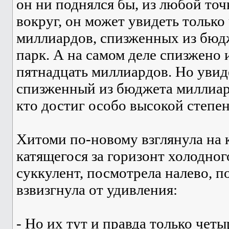
он ни поднялся бы, из любой точ
вокруг, он может увидеть только
миллиардов, спизженных из бюдж
парк. А на самом деле спизжено 
пятнадцать миллиардов. Но увид
спизженный из бюджета миллиар
кто достиг особо высокой степе
Хитоми по-новому взглянула на
катящегося за горизонт холодног
суккулент, посмотрела налево, п
взвизгнула от удивления:
- Но их тут и правда только чет