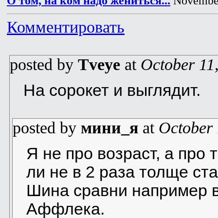
О том, на ком надо жениться...
November
Комментировать
posted by
Tveye
at
October 11
На сорокет и выглядит.
posted by
мини_я
at
October 
Я не про возраст, а про т
ли не в 2 раза толще ста
Шина сравни например в 
Аффлека.