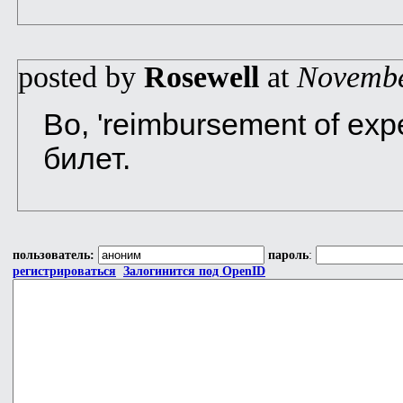
posted by
Rosewell
at
Novembe
Во, 'reimbursement of ex
билет.
пользователь:
пароль
:
регистрироваться
Залогинится под OpenID