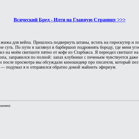
Всяческий Бред - Идти на Главную Страницу >>>
 жижа для вейпа. Пришлось подвернуть штаны, встать на гироскутер и п
е суть. По пути я заглянул в барбершоп подровнять бороду, где меня у
л на моём свитшоте пятно от кофе из Старбакса. Я переодел свитшот на 
опа, заправился по полной: запах клубники с печеньем чувствуется даже
 и после просмотра мы обсуждали киношедевр про писателя, который пел 
ч" — подумал я и отправился обратно домой майнить эфириум.
ршенен):