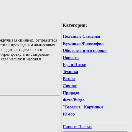
Категории:
Полезные Сведенья
окручивая спиннер, отправиться
Кухонная Философия
гостили прохладным ананасовым
кардиган, надел очки от
Общество и его пороки
 через фотку в инстаграмме.
Новости
хава нагилу и нассал в
Еда и Питье
Техника
Разное
Личное
Природа
Фото/Видео
"Веселые" Картинки
Юмор
Пишите Письма