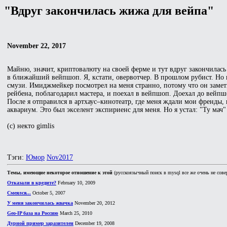
"Вдруг закончилась жижа для вейпа"
November 22, 2017
Майню, значит, криптовалюту на своей ферме и тут вдруг закончилась
в ближайший вейпшоп. Я, кстати, овервотчер. В прошлом рубист. Но н
смузи. Имиджмейкер посмотрел на меня странно, потому что он замети
рейбена, поблагодарил мастера, и поехал в вейпшоп. Доехал до вейпш
После я отправился в артхаус–кинотеатр, где меня ждали мои френды,
аквариум. Это был экселент экспириенс для меня. Но я устал: "Ту ма
(c) некто gimlis
Тэги:
Юмор
Nov2017
Темы, имеющие некоторое отношение к этой
(русскоязычный поиск в mysql все же очень не сове
Отказали в кредите?
February 10, 2009
Смеялся...
October 5, 2007
У меня закончилась жвачка
November 20, 2012
Geo-IP база на Россию
March 25, 2010
Дурной пример заразителен
December 19, 2008