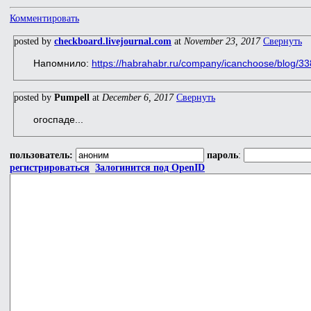
Комментировать
posted by
checkboard.livejournal.com
at
November 23, 2017
Свернуть
Напомнило:
https://habrahabr.ru/company/icanchoose/blog/3
posted by
Pumpell
at
December 6, 2017
Свернуть
огоспаде...
пользователь:
пароль
:
регистрироваться
Залогинится под OpenID