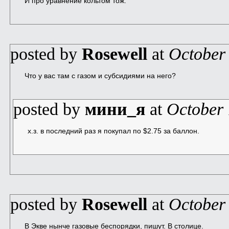
И про уравнение кольтом тож.
posted by
Rosewell
at
October
Что у вас там с газом и субсидиями на него?
posted by
мини_я
at
October 
х.з. в последний раз я покупал по $2.75 за баллон.
posted by
Rosewell
at
October
В Экве нынче газовые беспорядки, пишут. В столице.